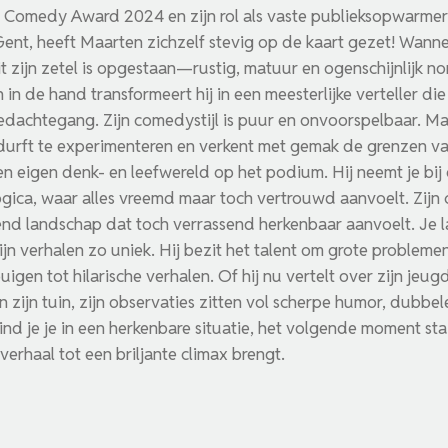
 Comedy Award 2024 en zijn rol als vaste publieksopwarmer 
ent, heeft Maarten zichzelf stevig op de kaart gezet! Wan
t uit zijn zetel is opgestaan—rustig, matuur en ogenschijnlijk n
in de hand transformeert hij in een meesterlijke verteller die
gedachtegang. Zijn comedystijl is puur en onvoorspelbaar. M
hij durft te experimenteren en verkent met gemak de grenzen v
 eigen denk- en leefwereld op het podium. Hij neemt je bij 
ogica, waar alles vreemd maar toch vertrouwd aanvoelt. Zijn 
 landschap dat toch verrassend herkenbaar aanvoelt. Je lac
n verhalen zo uniek. Hij bezit het talent om grote problemen
uigen tot hilarische verhalen. Of hij nu vertelt over zijn jeug
in zijn tuin, zijn observaties zitten vol scherpe humor, dub
nd je je in een herkenbare situatie, het volgende moment sta
verhaal tot een briljante climax brengt.