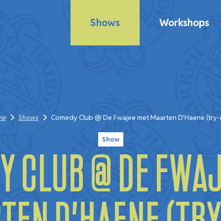
Shows
Workshops
me
Shows
Comedy Club @ De Fwajee met Maarten D'Haene (try-
Show
y Club @ De Fwaj