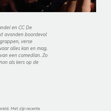
andel en CC De
ut avonden boordevol
grappen, verse
waar alles kan en mag.
r van een comedian. Zo
on als kers op de
eld. Met zijn recente