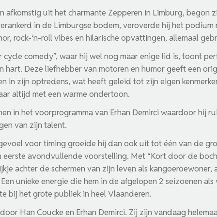
 afkomstig uit het charmante Zepperen in Limburg, begon z
 verankerd in de Limburgse bodem, veroverde hij het podium m
r, rock-‘n-roll vibes en hilarische opvattingen, allemaal geb
 cycle comedy”, waar hij wel nog maar enige lid is, toont per
n hart. Deze liefhebber van motoren en humor geeft een ori
n in zijn optredens, wat heeft geleid tot zijn eigen kenmerke
aar altijd met een warme ondertoon.
enen in het voorprogramma van Erhan Demirci waardoor hij ru
gen van zijn talent.
n gevoel voor timing groeide hij dan ook uit tot één van de gro
n eerste avondvullende voorstelling. Met “Kort door de boch
 kijkje achter de schermen van zijn leven als kangoeroewoner, 
. Een unieke energie die hem in de afgelopen 2 seizoenen a
 bij het grote publiek in heel Vlaanderen.
door Han Coucke en Erhan Demirci. Zij zijn vandaag helemaa