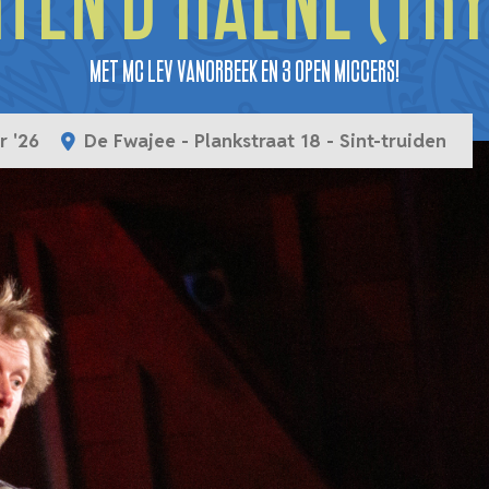
ten D'Haene (try
met MC Lev Vanorbeek en 3 open miccers!
r '26
De Fwajee - Plankstraat 18 - Sint-truiden