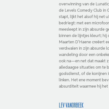
overwinning van de Lunatic
de Levels Comedy Club in G
stapt, lijkt het alsof hij ne
bedriegt: met een microfoon 
meesleept in zijn absurde 
binnen de lijntjes kleurt; 
Maarten D’Haene creëert een
verdwalen in zijn absurde l
wandeling door een onbekend
ook na—en net dat maakt zij
alledaagse situaties om te b
godsdienst, of de konijnen 
linken. Het ene moment bevi
absurditeit waarmee hij het 
Lev Vanorbeek