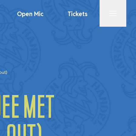
Open Mic
Tickets
Menu
out)
ee met