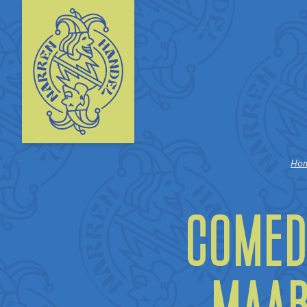
Ho
Comed