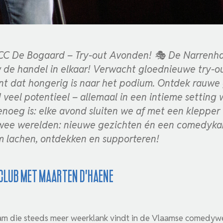
CC De Bogaard – Try-out Avonden! 🎭 De Narrenh
 de handel in elkaar! Verwacht gloednieuwe try-o
 dat hongerig is naar het podium. Ontdek rauwe 
veel potentieel – allemaal in een intieme setting 
genoeg is: elke avond sluiten we af met een kleppe
 twee werelden: nieuwe gezichten én een comedykan
om lachen, ontdekken en supporteren!
Club met Maarten D'Haene
m die steeds meer weerklank vindt in de Vlaamse comedywer