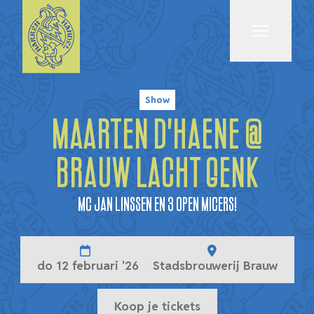
Menu
Show
Maarten D'Haene @
Brauw Lacht Genk
MC Jan Linssen en 3 open micers!
do 12 februari '26
Stadsbrouwerij Brauw
Koop je tickets