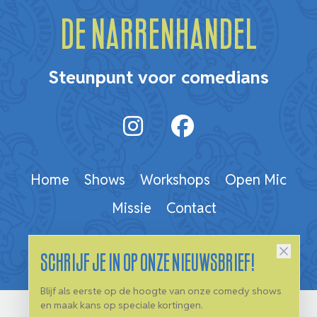
De Narrenhandel
Steunpunt voor comedians
Home
Shows
Workshops
Open Mic
Missie
Contact
Schrijf je in op onze nieuwsbrief!
Blijf als eerste op de hoogte van onze comedy shows
en maak kans op speciale kortingen.