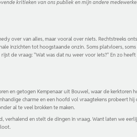
lovende kritieken van ons publiek en mijn andere medewerke
dy over van alles, maar vooral over niets. Rechtstreeks onts
nale inzichten tot hoogstaande onzin. Soms platvloers, soms 
rijst de vraag: "Wat was dat nu weer voor iets?" En zo heeft 
oren en getogen Kempenaar uit Bouwel, waar de kerktoren ho
 onhandige charme en een hoofd vol vraagtekens probeert hij 
onder al te veel brokken te maken.
 verhalend en stelt de dingen in vraag. Want laten we eerlij
loot.