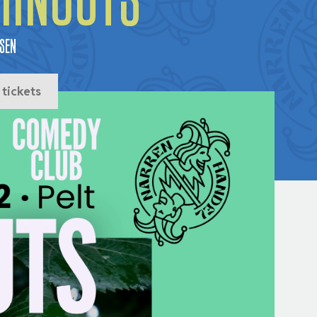
ernouts
sen
 tickets