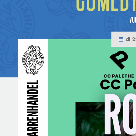
Comedy
Vo
di 2