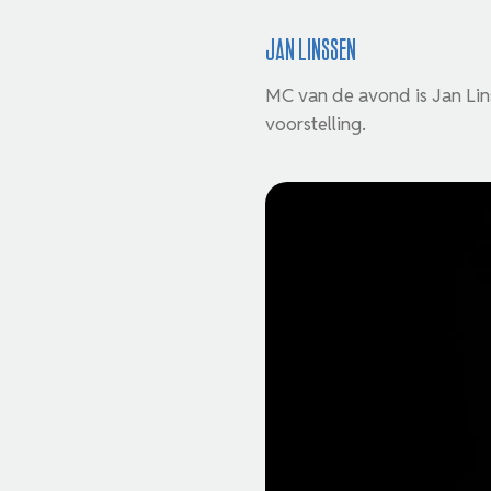
Jan Linssen
MC van de avond is Jan Lin
voorstelling.