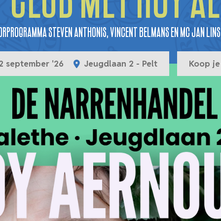
 Club met Roy A
orprogramma Steven Anthonis, Vincent Belmans en MC Jan Lins
2 september '26
Jeugdlaan 2 - Pelt
Koop je