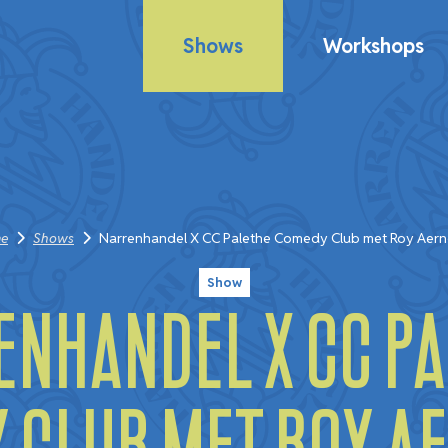
Shows
Workshops
e
Shows
Narrenhandel X CC Palethe Comedy Club met Roy Aer
Show
nhandel X CC P