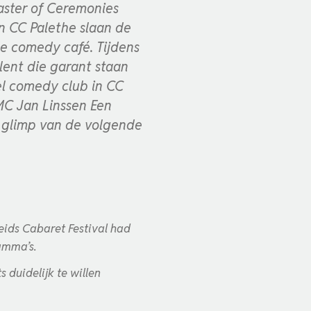
aster of Ceremonies
n CC Palethe slaan de
e comedy café. Tijdens
ent die garant staan
el comedy club in CC
MC Jan Linssen Een
e glimp van de volgende
eids Cabaret Festival had
amma’s.
 duidelijk te willen