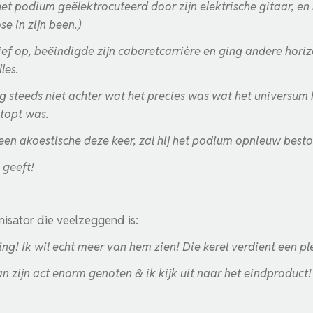
et podium geëlektrocuteerd door zijn elektrische gitaar, en n
e in zijn been.)
rtief op, beëindigde zijn cabaretcarrière en ging andere hor
les.
 nog steeds niet achter wat het precies was wat het universum
stopt was.
een akoestische deze keer, zal hij het podium opnieuw best
 geeft!
nisator die veelzeggend is:
! Ik wil echt meer van hem zien! Die kerel verdient een plek
 zijn act enorm genoten & ik kijk uit naar het eindproduct! 