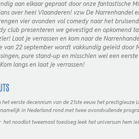
ndig aan elkaar gepraat door onze fantastische M
ians over heel Vlaanderen! vzw De Narrenhandel e
rengen vier avonden vol comedy naar het bruisend
y club presenteren we gevestigd en opkomend tal
zier! Laat je verrassen en kom naar de Narrenhand
ie van 22 september wordt vakkundig geleid door 
ssingen, pure stand-up en misschien wel een eerst
Kom langs en laat je verrassen!
outs
n het eerste decennium van de 21ste eeuw het prestigieuze L
amelijk in Nederland rond met twee avondvullende progr
r het noodlot tweemaal toesloeg leek het universum hem iets