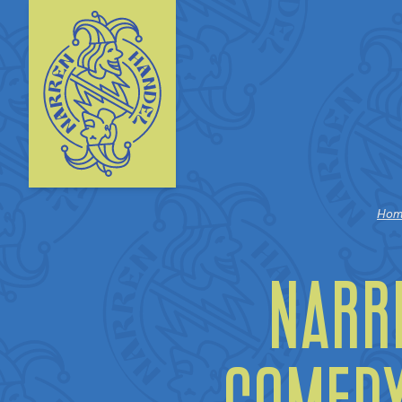
Hom
Narre