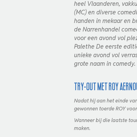
heel Vlaanderen, vakku
(MC) en diverse comed
handen in mekaar en b
de Narrenhandel comed
voor een avond vol ple
Palethe De eerste edit
unieke avond vol verra
grote naam in comedy. 
Try-out met Roy Aern
Nadat hij aan het einde va
gewonnen toerde ROY voorn
Wanneer bij die laatste tou
maken.