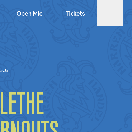
Open Mic
Tickets
Menu
nouts
alethe